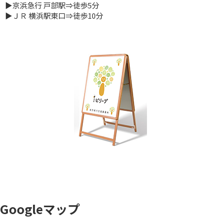
▶京浜急行 戸部駅⇒徒歩5分
▶ＪＲ 横浜駅東口⇒徒歩10分
Googleマップ